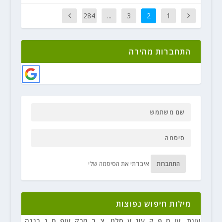
284
...
3
2
1
התחברות מהירה
התחברות
איבדתי את הסיסמה שלי
מילות חיפוש נפוצות
עוגת
,
עו
,
מ
,
פ
,
ק
,
עוג
,
ע
,
סלט
,
צ
,
ב
,
מרק
,
עוף
,
ס
,
ג
,
בננה
,