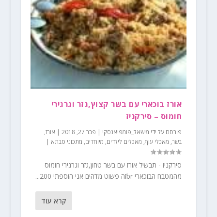
אורז בוכארי עם בשר קצוץ,גזר וגרגירי
חומוס – סירקניז
פורסם על ידי
מישאל_פומפיאנסקי
|
פבר 27, 2018
|
אורז
,
בשר
,
מאכלי עוף
,
מאכלים לילדים
,
מיוחדים
,
מתכוני סבתא
|
סירקניז - תבשיל אורז עם בשר טחון,גזר וגרגירי חומוס
מהמטבח הבוכארי brזה פשוט מדהים אני הוספתי 200...
קרא עוד