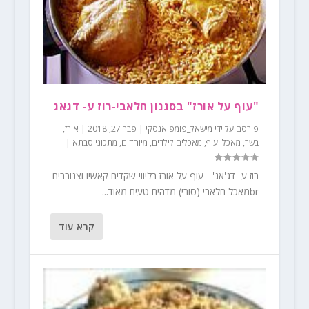
"עוף על אורז" בסגנון חלאבי-רוז ע- דגאג
פורסם על ידי
מישאל_פומפיאנסקי
|
פבר 27, 2018
|
אורז
,
בשר
,
מאכלי עוף
,
מאכלים לילדים
,
מיוחדים
,
מתכוני סבתא
|
רוז ע- דג'אג' - עוף על אורז בליווי שקדים קאשיו וצנוברים
brמאכל חלאבי (סורי) מדהים טעים מאוד...
קרא עוד