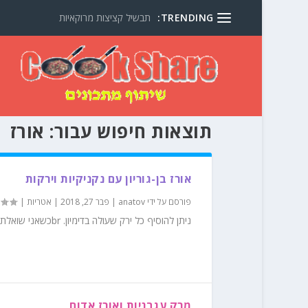
TRENDING:
תבשיל קציצות מרוקאיות
תוצאות חיפוש עבור: אורז
אורז בן-גוריון עם נקניקיות וירקות
פורסם על ידי
anatov
|
פבר 27, 2018
|
אטריות
|
ניתן להוסיף כל ירק שעולה בדימיון. brכשאני שואלת את הילדים שלי מה אני אכין לכם לאכול? תמיד הם בוחרים במנה זו.
מרק עגבניות ואורז אדום