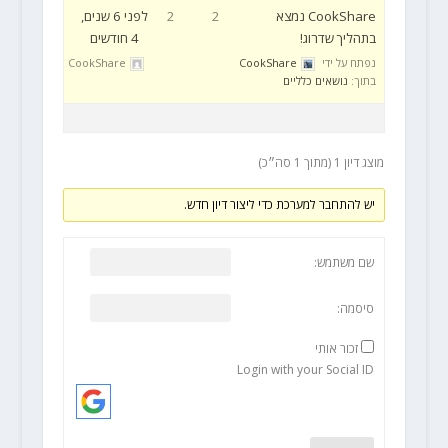
CookShare נמצא
2
2
לפני 6 שנים,
בתהליך שדרוג!
4 חודשים
נפתח על ידי
CookShare
CookShare
בתוך:
נושאים כלליים
מוצג דיון 1 (מתוך 1 סה״כ)
יש להתחבר למערכת כדי ליצור דיון חדש.
שם משתמש:
סיסמה:
זכור אותי
Login with your Social ID