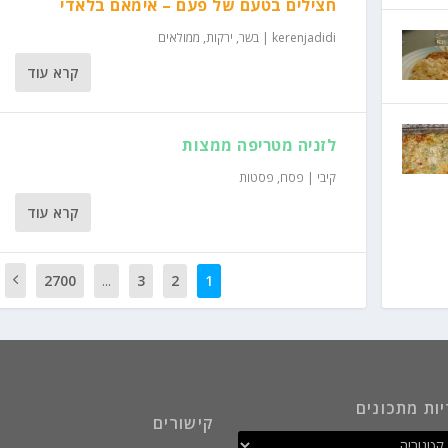
חצילים בטעם של פעם – אימאם בלאדי
kerenjadidi
|
בשר
,
ירקות
,
ממולאים
קרא עוד
לזניה מטריפה ממצות
קיבי
|
פסח
,
פסטות
קרא עוד
2700
...
3
2
1
ות מתכונים
קישורים