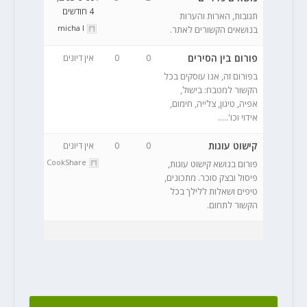
4 חודשים
תגובות, הארות והערות
micha l
בנושאים הקשורים לאתר.
פורום בין הסירים
0
0
אין דיונים
בפורום זה, אנו עוסקים בכל
הקשור למטבח: בישול,
אפיה, טיגון, צלייה, חימום,
אידוי וכו'.....
קישוט עוגות
0
0
אין דיונים
CookShare
פורום בנושא קישוט עוגות,
פיסול ובצק סוכר. מתכונים,
טיפים ושאלות ללילך בכל
הקשור לתחום.