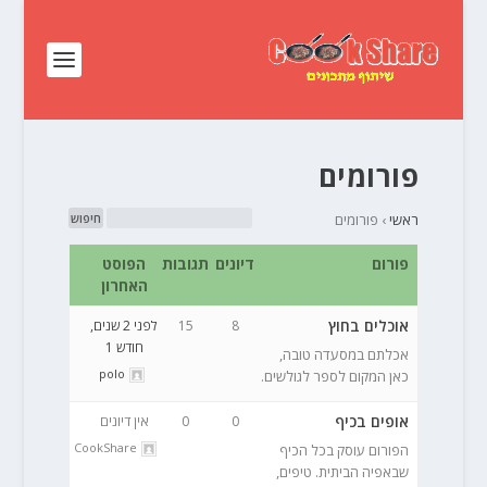
פורומים
ראשי
›
פורומים
פורום
דיונים
תגובות
הפוסט
האחרון
אוכלים בחוץ
8
15
לפני 2 שנים,
חודש 1
אכלתם במסעדה טובה,
polo
כאן המקום לספר לגולשים.
אופים בכיף
0
0
אין דיונים
CookShare
הפורום עוסק בכל הכיף
שבאפיה הביתית. טיפים,