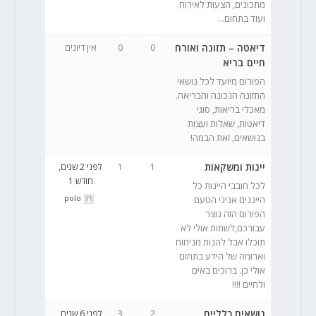
מתכונים, הצעות לאירוח
ועוד בתחום...
דיאטה – תזונה ואורח
0
0
אין דיונים
חיים בריא
הפורום מיועד לכל נושאי
התזונה הנכונה והבריאה.
מאכלי בריאות, סוגי
דיאטות, שאלות ועצות
בנושאים, זאת הבמה!
יינות ומשקאות
1
1
לפני 2 שנים,
חודש 1
לכל חובבי היינות כל
polo
הייננים אניני הטעם
הפורום הזה נוצר
עבורכם,לשתות אולי לא
תוכלו אבל להנות מניחוח
וארומה של הידע בתחום
אולי כן. ברוכים באים
ולחיים !!!!
נושאים כלליים
2
3
לפני 6 שנים,