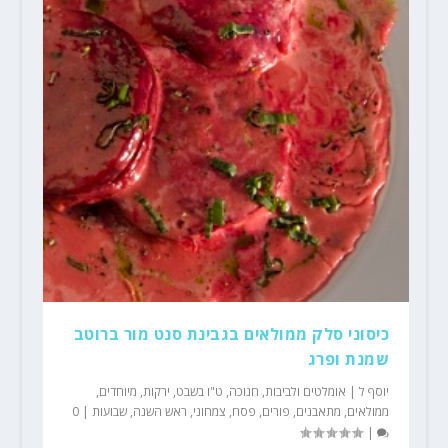
כיסוני סלק ממולאים בגבינת סנט מור ברוטב
שמנת ופרג
יוסף ל
|
אומלטים ולביבות
,
חנוכה
,
ט"ו בשבט
,
ירקות
,
מיוחדים
,
ממולאים
,
מתאבנים
,
פורים
,
פסח
,
צמחוני
,
ראש השנה
,
שבועות
|
0
|