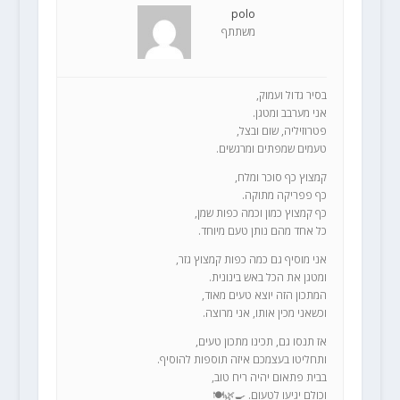
polo
משתתף
בסיר גדול ועמוק,
אני מערבב ומטגן.
פטרוזיליה, שום ובצל,
טעמים שמפתים ומרגשים.
קמצוץ כף סוכר ומלח,
כף פפריקה מתוקה.
כף קמצוץ כמון וכמה כפות שמן,
כל אחד מהם נותן טעם מיוחד.
אני מוסיף גם כמה כפות קמצוץ גזר,
ומטגן את הכל באש בינונית.
המתכון הזה יוצא טעים מאוד,
וכשאני מכין אותו, אני מרוצה.
אז תנסו גם, תכינו מתכון טעים,
ותחליטו בעצמכם איזה תוספות להוסיף.
בבית פתאום יהיה ריח טוב,
וכולם יגיעו לטעום. 🍳🌿🍽️