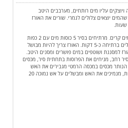
יוצקים עליו מים רותחים, מערבבים היטב
המים יוצאים צלולים לגמרי. שורים את האורז
מסננים את המים ושוטפים במים קרים. מרתיחים בסיר 5 כוסות מים עם 2 כפות
מלח, מוספים את האורז ומבשלים ברתיחה כ-5 דקות. האורז צריך להיות מבושל
ורז למסננת ושוטפים במים פושרים ומסנים היטב.
יר רחב, מניחים את הפרוסות בתחתית סיר, מכסים
 הנותר מכסים במכסה הרמטי מגבירים את האש
ומבשלים על אש גבוהה 3 דקות, מנמיכים את האש ומבשלים על אש נמוכה 20