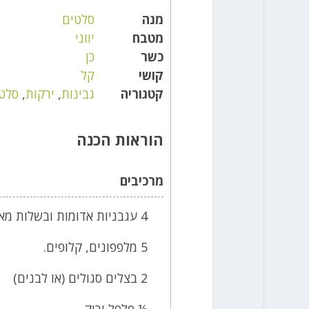
מנה
סלטים
מטבח
יווני
כשר
כן
קושי
קל
קטגוריה
גבינות
,
ירקות
,
סלט
הוראות הכנה
מרכיבים
4 עגבניות אדומות ובשלות מאד
5 מלפפונים, קלופים.
2 בצלים סגולים (או לבנים)
½ פלפל ירוק.