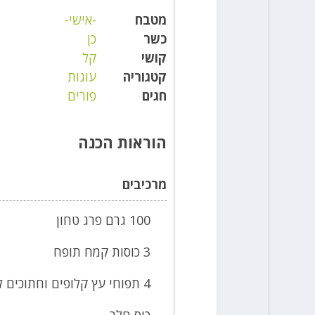
מטבח
-אישי-
כשר
כן
קושי
קל
קטגוריה
עוגות
חגים
פורים
הוראות הכנה
מרכיבים
100 גרם פרג טחון
3 כוסות קמח תופח
4 תפוחי עץ קלופים וחתוכים לקוביות קטנות טבולים בכף מיץ לימון .
כוס חלב