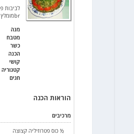
לביבות פ
brמומלץ לצד יוגורט, או גבינה וירקות
מנה
מטבח
כשר
הכנה
קושי
קטגוריה
חגים
הוראות הכנה
מרכיבים
½ כוס פטרוזיליה קצוצה