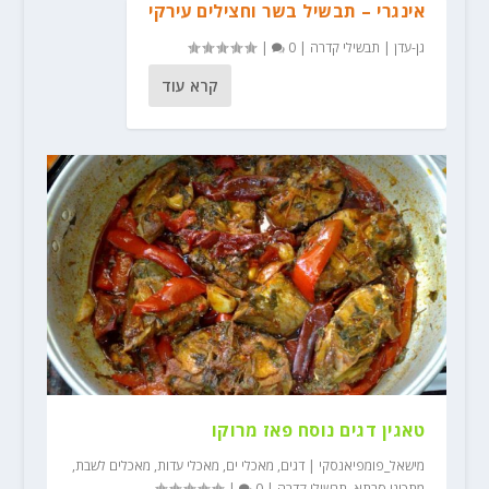
אינגרי – תבשיל בשר וחצילים עירקי
גן-עדן
|
תבשילי קדרה
|
0
|
קרא עוד
טאגין דגים נוסח פאז מרוקו
מישאל_פומפיאנסקי
|
דגים
,
מאכלי ים
,
מאכלי עדות
,
מאכלים לשבת
,
מתכוני סבתא
,
תבשילי קדרה
|
0
|