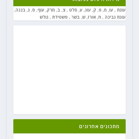
עוגת
,
עו
,
מ
,
פ
,
ק
,
עוג
,
ע
,
סלט
,
צ
,
ב
,
מרק
,
עוף
,
ס
,
ג
,
בננה
,
עוגת גבינה
,
ח
,
אורז
,
ש
,
בשר
,
פשטידת
,
גולש
מתכונים אחרונים