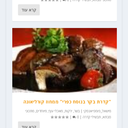
קרא עוד
"קדרת בקר בנוסח כפרי" ממחוז קורליאונה
מישאל_פומפיאנסקי
|
בשר
,
ירקות
,
מאכלי עוף
,
מיוחדים
,
מתכוני
סבתא
,
תבשילי קדרה
|
0
|
קרא עוד