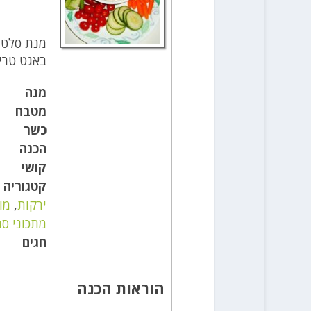
מנת סלט י
באגט טרי brנזללת תוך שני
מנה
מטבח
כשר
הכנה
קושי
קטגוריה
ירקות
,
מו
מתכוני ס
חגים
הוראות הכנה