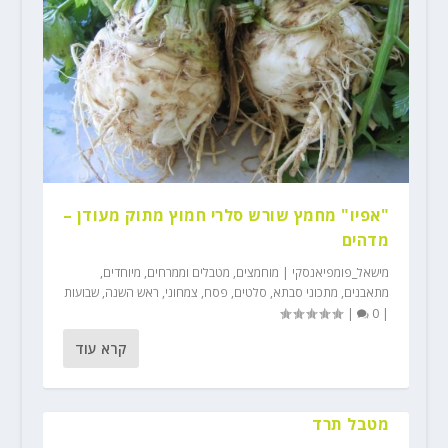
"אפיו" מחמץ שורש סלרי חמוץ מתוק מעודן –
מדהים
מישאל_פומפיאנסקי
|
מוחמצים
,
מטבלים וממרחים
,
מיוחדים
,
מתאבנים
,
מתכוני סבתא
,
סלטים
,
פסח
,
צמחוני
,
ראש השנה
,
שבועות
|
0
|
קרא עוד
מטבל תרד