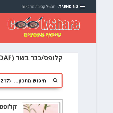
TRENDING:
תבשיל קציצות מרוקאיות
קלופס/ככר בשר (MEATLOAF) כמו של אמא שלי