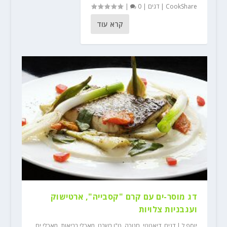
CookShare
|
דגים
|
0
|
קרא עוד
דג מוסר-ים עם קרם "קסבייה", ארטישוק
ועגבניות צלויות
יוסף ל
|
דגים
,
דיאטטי
,
חנוכה
,
ט"ו בשבט
,
מאכלי בריאות
,
מאכלי ים
,