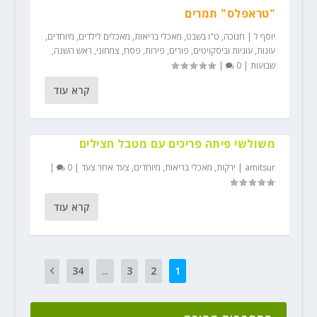
"טראפלס" תמרים
יוסף ל
|
חנוכה
,
ט"ו בשבט
,
מאכלי בריאות
,
מאכלים לילדים
,
מיוחדים
,
עוגות
,
עוגיות וביסקויטים
,
פורים
,
פירות
,
פסח
,
צמחוני
,
ראש השנה
,
שבועות
|
0
|
קרא עוד
משולשי פיתה פריכים עם מטבל חצילים
amitsur
|
ירקות
,
מאכלי בריאות
,
מיוחדים
,
צעד אחר צעד
|
0
|
קרא עוד
34
...
3
2
1