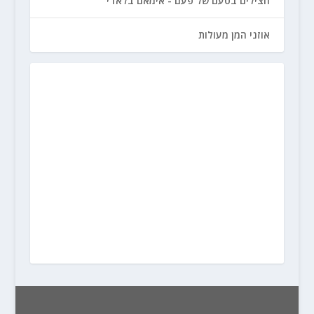
חצילים בטעם של פעם - אימאם בלאדי
אוזני המן מעולות